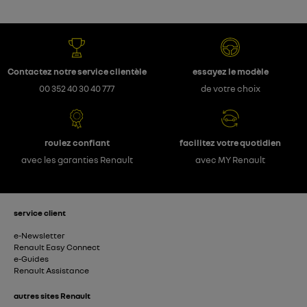
Contactez notre service clientèle
essayez le modèle
00 352 40 30 40 777
de votre choix
roulez confiant
facilitez votre quotidien
avec les garanties Renault
avec MY Renault
service client
e-Newsletter
Renault Easy Connect
e-Guides
Renault Assistance
autres sites Renault