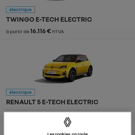
électrique
TWINGO E-TECH ELECTRIC
16.116 €
à partir de
hTVA
électrique
RENAULT 5 E-TECH ELECTRIC
21.150 €
à partir de
hTVA
Les cookies, ça roule