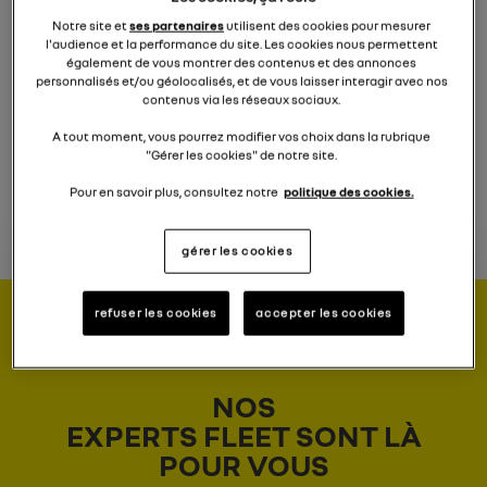
Notre site et
ses partenaires
utilisent des cookies pour mesurer
l'audience et la performance du site. Les cookies nous permettent
également de vous montrer des contenus et des annonces
personnalisés et/ou géolocalisés, et de vous laisser interagir avec nos
contenus via les réseaux sociaux.
A tout moment, vous pourrez modifier vos choix dans la rubrique
électrique
"Gérer les cookies" de notre site.
RENAULT 4 E-TECH ELECTRIC
Pour en savoir plus, consultez notre
politique des cookies.
21.420 €
à partir de
hTVA
prime de stock conditionnelle déduite
gérer les cookies
refuser les cookies
accepter les cookies
DES RENSEIGNEMENTS POUR VOTRE FLOTTE ?
NOS
EXPERTS FLEET SONT LÀ
POUR VOUS