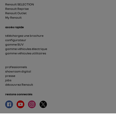
Renault SELECTION
Renault Reprise
Renault Outlet
My Renault
accès rapide
téléchargez une brochure
configurateur
gamme SUV
gamme véhicules électrique
gamme véhicules utilitaires
professionnels
showroom digital
presse
jobs
découvrez Renault
restons connectés