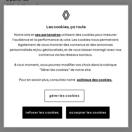
17.870 €
hTVA
demandez une offre
Les cookies, ça roule
Notre site et
ses partenaires
utilisent des cookies pour mesurer
l'audience et la performance du site. Les cookies nous permettent
également de vous montrer des contenus et des annonces
personnalisés et/ou géolocalisés, et de vous laisser interagir avec nos
contenus via les réseaux sociaux.
CAPTUR
A tout moment, vous pourrez modifier vos choix dans la rubrique
"Gérer les cookies" de notre site.
techno TCe 115
Pour en savoir plus, consultez notre
politique des cookies.
21.198 €
prix catalogue conseillé hTVA
gérer les cookies
1
remise fleet
- 1.262 €
2
stock deal (selon stock disponible)
- 826 €
refuser les cookies
accepter les cookies
3
good deal (selon stock disponible)
- 1.240 €