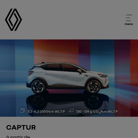
menu
5,7 -6,2 l/100km WLTP
130 - 139 g CO
/km WLTP
2
CAPTUR
à partir de