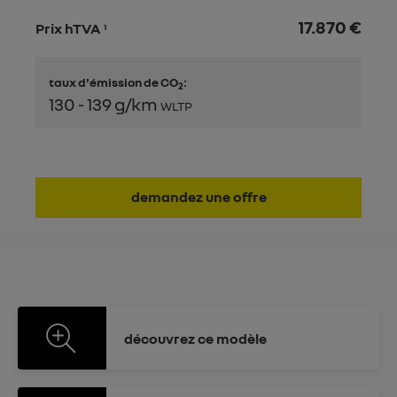
17.870 €
Prix hTVA
1
taux d'émission de CO
:
2
130 - 139 g/km
WLTP
demandez une offre
découvrez
ce modèle