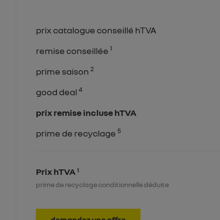
prix catalogue conseillé hTVA
1
remise conseillée
2
prime saison
4
good deal
prix remise incluse hTVA
5
prime de recyclage
Prix hTVA
1
prime de recyclage conditionnelle déduite
demandez une offre