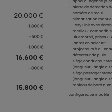
appel d'urgence (e-ca
alerte de détection d
caméra de recul
20.000 €
climatisation manuel
Easy Link avec écra
- 1.800 €
tactile 8" compatibl
- 600 €
Bluetooth®, prises US
jantes en acier 15''
- 1.000 €
projecteurs à alluma
détecteur de pluie
16.600 €
siège conducteur st
(longueur - angle du 
- 800 €
siège passager stand
(longueur - angle du 
tableau de bord numé
15.800 €
configurez ce modèle