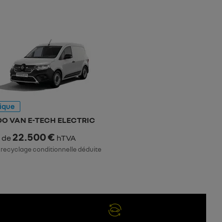
rique
O VAN E-TECH ELECTRIC
22.500 €
r de
hTVA
 recyclage conditionnelle déduite