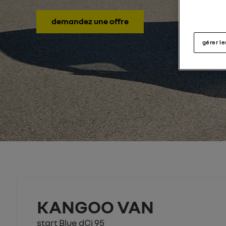
demandez une offre
gérer l
KANGOO VAN
start Blue dCi 95