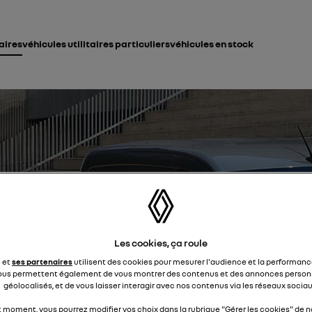
taires
véhicules utilitaires particuliers
véhicules en stock
Les cookies, ça roule
e et
ses partenaires
utilisent des cookies pour mesurer l'audience et la performance
ous permettent également de vous montrer des contenus et des annonces personn
géolocalisés, et de vous laisser interagir avec nos contenus via les réseaux sociau
t moment, vous pourrez modifier vos choix dans la rubrique "Gérer les cookies" de no