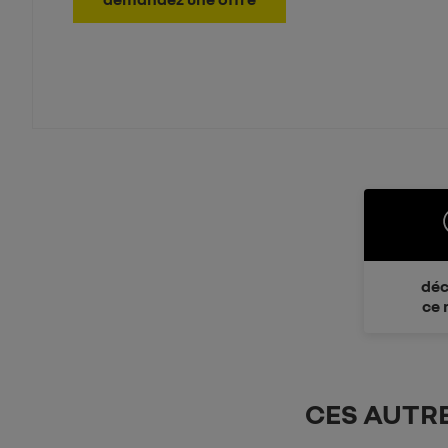
déc
ce 
CES AUTR