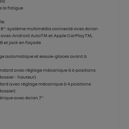
ll)
e la fatigue
le
n 8": système multimédia connecté avec écran
e avec Android AutoTM et Apple CarPlayTM,
B et jack en façade
ge automatique et essuie-glaces avant à
andard avec réglage mécanique à 6 positions
dossier - hauteur)
ard avec réglage mécanique à 4 positions
dossier)
rique avec écran 7''