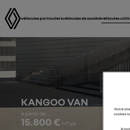
véhicules particuliers
véhicules de société
véhicules utili
KANGOO VAN
Notre sit
à partir de
cookies n
15.800 €
hTVA
A tou