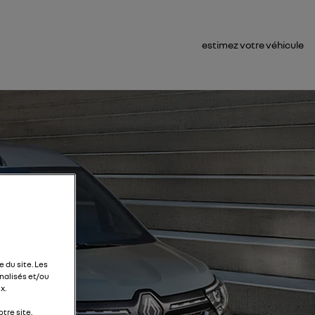
estimez votre véhicule
 du site. Les
alisés et/ou
x.
tre site.