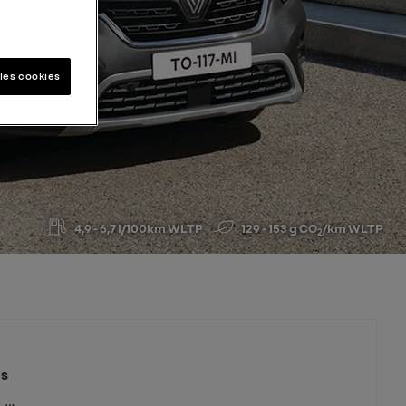
les cookies
4,9 - 6,7 l/100km WLTP
129 - 153 g CO
/km WLTP
2
ds