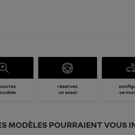
ouvrez
réservez
config
modèle
un essai
ce mod
ES MODÈLES POURRAIENT VOUS I