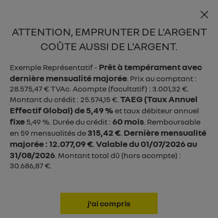

ATTENTION, EMPRUNTER DE L'ARGENT
menu
COÛTE AUSSI DE L'ARGENT.
Prêt à tempérament avec
Exemple Représentatif -
dernière mensualité majorée
. Prix au comptant :
28.575,47 € TVAc. Acompte (facultatif) : 3.001,32 €.
Thermique
TAEG (Taux Annuel
Montant du crédit : 25.574,15 €.
Effectif Global) de 5,49 %
E-Tech electric
et taux débiteur annuel
fixe
60 mois
5,49 %. Durée du crédit :
. Remboursable
hybrid E-Tech
315,42 €
Dernière mensualité
en 59 mensualités de
.
majorée : 12.077,09 €
Valable du 01/07/2026 au
.
31/08/2026
. Montant total dû (hors acompte) :
30.686,87 €.
j'ai compris