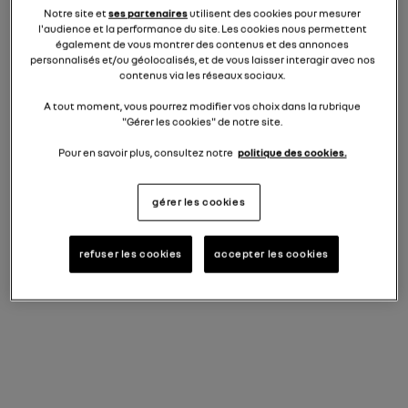
Notre site et
ses partenaires
utilisent des cookies pour mesurer
l'audience et la performance du site. Les cookies nous permettent
également de vous montrer des contenus et des annonces
CAPTUR
personnalisés et/ou géolocalisés, et de vous laisser interagir avec nos
contenus via les réseaux sociaux.
18.666 €
à partir de
TVAc
A tout moment, vous pourrez modifier vos choix dans la rubrique
prime de reprise conditionnelle déduite
"Gérer les cookies" de notre site.
Crédit Ballon 3-ways
Pour en savoir plus, consultez notre
politique des cookies.
170 € /mois
à partir de
10.437 €
dernière mensualité majorée de
.
voir ce financement en détail
gérer les cookies
i
TOUTES NOS OFFRES CAPTUR
refuser les cookies
accepter les cookies