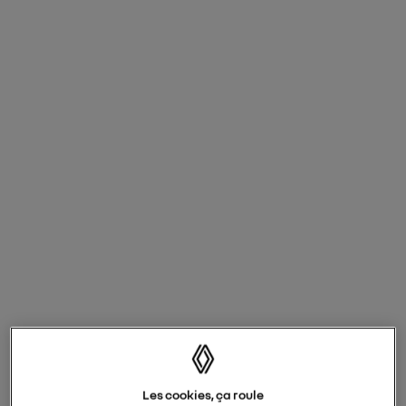
NOUVELLE CLIO
17.840 €
à partir de
TVAc
prime de reprise conditionnelle déduite
Crédit Ballon 3-ways
160 € /mois
à partir de
9.139 €
dernière mensualité majorée de
.
voir ce financement en détail
i
TOUTES NOS OFFRES NOUVELLE CLIO
Les cookies, ça roule