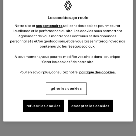
voir ce financement en détail
i
Les cookies, ça roule
à partir de
Notre site et
ses partenaires
utilisent des cookies pour mesurer
17.840 €
l'audience et la performance du site. Les cookies nous permettent
TVAc
également de vous montrer des contenus et des annonces
prime de reprise conditionnelle déduite
personnalisés et/ou géolocalisés, et de vous laisser interagir avec nos
contenus via les réseaux sociaux.
VOIR CETTE OFFRE EN DÉTAIL
A tout moment, vous pourrez modifier vos choix dans la rubrique
"Gérer les cookies" de notre site.
équipements standards
Pour en savoir plus, consultez notre
politique des cookies.
gérer les cookies
demandez une offre
refuser les cookies
accepter les cookies
NOUVELLE CLIO