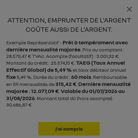

ATTENTION, EMPRUNTER DE L'ARGENT
menu
COÛTE AUSSI DE L'ARGENT.
Prêt à tempérament avec
Exemple Représentatif -
dernière mensualité majorée
. Prix au comptant :
28.575,47 € TVAc. Acompte (facultatif) : 3.001,32 €.
TAEG (Taux Annuel
Montant du crédit : 25.574,15 €.
Effectif Global) de 5,49 %
et taux débiteur annuel
fixe
60 mois
5,49 %. Durée du crédit :
. Remboursable
315,42 €
Dernière mensualité
en 59 mensualités de
.
majorée : 12.077,09 €
Valable du 01/07/2026 au
.
31/08/2026
. Montant total dû (hors acompte) :
30.686,87 €.
5,0 - 5,3 l/100km WLTP
114 - 119 g CO
/km WLTP
2
NOUVELLE CLIO
j'ai compris
à partir de