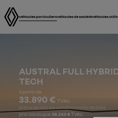
véhicules particuliers
véhicules de société
véhicules utili
AUSTRAL FULL HYBRID
TECH
à partir de
33.890 €
TVAc
prime de reprise conditionnelle déduite
prix catalogue
38.243 €
TVAc