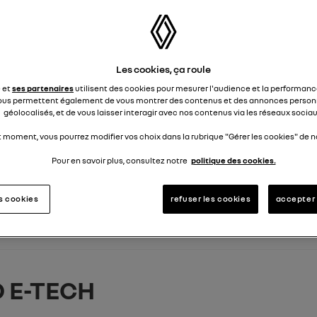
Les cookies, ça roule
e et
ses partenaires
utilisent des cookies pour mesurer l'audience et la performance
ous permettent également de vous montrer des contenus et des annonces personn
géolocalisés, et de vous laisser interagir avec nos contenus via les réseaux sociau
t moment, vous pourrez modifier vos choix dans la rubrique "Gérer les cookies" de no
Pour en savoir plus, consultez notre
politique des cookies.
es cookies
refuser les cookies
accepter 
 E-TECH