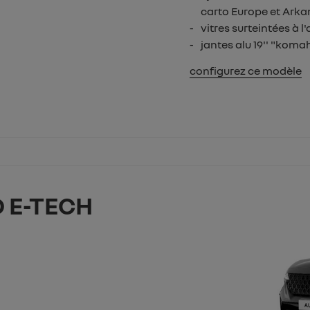
carto Europe et Ark
vitres surteintées à l'
jantes alu 19'' "kom
configurez ce modèle
 E-TECH