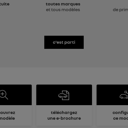
tuite
toutes marques
et tous modèles
de prim
c'est parti
ouvrez
téléchargez
config
modèle
une e-brochure
ce mod