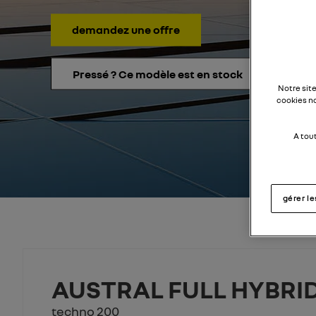
demandez une offre
Pressé ? Ce modèle est en stock
Notre sit
cookies n
A tou
gérer l
AUSTRAL FULL HYBRID
techno 200