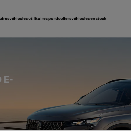
taires
véhicules utilitaires particuliers
véhicules en stock
 E-