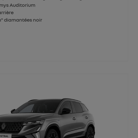
amys Auditorium
arrière
ah" diamantées noir