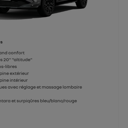
ds
and confort
 20'' "altitude"
s-libres
pine extérieur
pine intérieur
ques avec réglage et massage lombaire
ntara et surpiqûres bleu/blanc/rouge