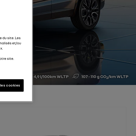
 du site. Les
alisés et/ou
x.
tre site.
4,7 - 4,9 l/100km WLTP
107 - 110 g CO
/km WLTP
2
les cookies